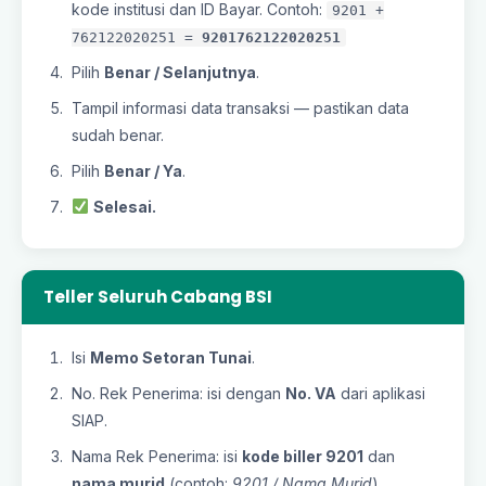
kode institusi dan ID Bayar. Contoh:
9201 +
762122020251 =
9201762122020251
Pilih
Benar / Selanjutnya
.
Tampil informasi data transaksi — pastikan data
sudah benar.
Pilih
Benar / Ya
.
Selesai.
Teller Seluruh Cabang BSI
Isi
Memo Setoran Tunai
.
No. Rek Penerima: isi dengan
No. VA
dari aplikasi
SIAP.
Nama Rek Penerima: isi
kode biller 9201
dan
nama murid
(contoh:
9201 / Nama Murid
).