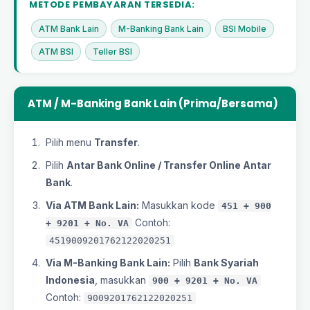
METODE PEMBAYARAN TERSEDIA:
ATM Bank Lain
M-Banking Bank Lain
BSI Mobile
ATM BSI
Teller BSI
ATM / M-Banking Bank Lain (Prima/Bersama)
Pilih menu
Transfer
.
Pilih
Antar Bank Online / Transfer Online Antar
Bank
.
Via ATM Bank Lain:
Masukkan kode
451 + 900
Contoh:
+ 9201 + No. VA
4519009201762122020251
Via M-Banking Bank Lain:
Pilih
Bank Syariah
Indonesia
, masukkan
900 + 9201 + No. VA
Contoh:
9009201762122020251