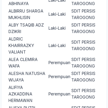
Laki-Laki
ABHINAYA
TAROGONG
ALBIRRU SHARGA
SDIT PERSIS
Laki-Laki
MUKHLISIN
TAROGONG
ALBY TSAQIB ADZ
SDIT PERSIS
Laki-Laki
DZIKRI
TAROGONG
ALDRIC
SDIT PERSIS
KHAIRRAZKY
Laki-Laki
TAROGONG
VALIANT
ALEA CLEMIRA
SDIT PERSIS
Perempuan
WAFA
TAROGONG
ALESHA NATUSHA
SDIT PERSIS
Perempuan
WIJAYA
TAROGONG
ALIFIYA
SDIT PERSIS
AZKADDINA
Perempuan
TAROGONG
HERMAWAN