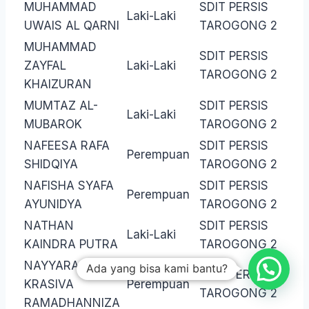
MUHAMMAD
SDIT PERSIS
Laki-Laki
UWAIS AL QARNI
TAROGONG 2
MUHAMMAD
SDIT PERSIS
ZAYFAL
Laki-Laki
TAROGONG 2
KHAIZURAN
MUMTAZ AL-
SDIT PERSIS
Laki-Laki
MUBAROK
TAROGONG 2
NAFEESA RAFA
SDIT PERSIS
Perempuan
SHIDQIYA
TAROGONG 2
NAFISHA SYAFA
SDIT PERSIS
Perempuan
AYUNIDYA
TAROGONG 2
NATHAN
SDIT PERSIS
Laki-Laki
KAINDRA PUTRA
TAROGONG 2
NAYYARA
Ada yang bisa kami bantu?
SDIT PERSIS
KRASIVA
Perempuan
TAROGONG 2
RAMADHANNIZA