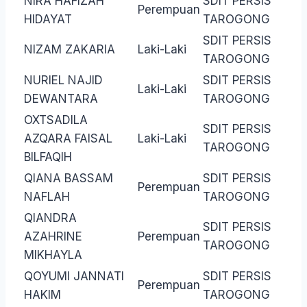
NIRA HAFIZAH
SDIT PERSIS
Perempuan
HIDAYAT
TAROGONG
SDIT PERSIS
NIZAM ZAKARIA
Laki-Laki
TAROGONG
NURIEL NAJID
SDIT PERSIS
Laki-Laki
DEWANTARA
TAROGONG
OXTSADILA
SDIT PERSIS
AZQARA FAISAL
Laki-Laki
TAROGONG
BILFAQIH
QIANA BASSAM
SDIT PERSIS
Perempuan
NAFLAH
TAROGONG
QIANDRA
SDIT PERSIS
AZAHRINE
Perempuan
TAROGONG
MIKHAYLA
QOYUMI JANNATI
SDIT PERSIS
Perempuan
HAKIM
TAROGONG