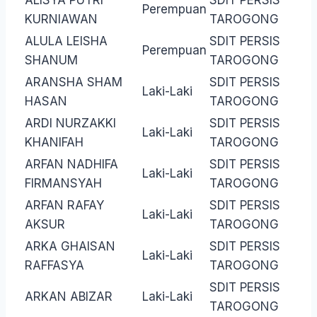
ALISYA PUTRI
SDIT PERSIS
Perempuan
KURNIAWAN
TAROGONG
ALULA LEISHA
SDIT PERSIS
Perempuan
SHANUM
TAROGONG
ARANSHA SHAM
SDIT PERSIS
Laki-Laki
HASAN
TAROGONG
ARDI NURZAKKI
SDIT PERSIS
Laki-Laki
KHANIFAH
TAROGONG
ARFAN NADHIFA
SDIT PERSIS
Laki-Laki
FIRMANSYAH
TAROGONG
ARFAN RAFAY
SDIT PERSIS
Laki-Laki
AKSUR
TAROGONG
ARKA GHAISAN
SDIT PERSIS
Laki-Laki
RAFFASYA
TAROGONG
SDIT PERSIS
ARKAN ABIZAR
Laki-Laki
TAROGONG