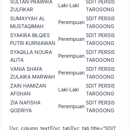
SULTAN PRAWIRA
SDIT PERSIS
Laki-Laki
ZULFIKAR
TAROGONG
SUMAYYAH AL
SDIT PERSIS
Perempuan
MUSTAQIMAH
TAROGONG
SYAKIRA BILQIES
SDIT PERSIS
Perempuan
PUTRI KURNIAWAN
TAROGONG
SYAQILLA NOURA
SDIT PERSIS
Perempuan
ALITA
TAROGONG
VANIA SHAFA
SDIT PERSIS
Perempuan
ZULAIKA MARWAH
TAROGONG
ZAIN HAMIZAN
SDIT PERSIS
Laki-Laki
AFGHAN
TAROGONG
ZIA NAFISHA
SDIT PERSIS
Perempuan
QODRIYA
TAROGONG
[/vc_column_text][/vc_tab][vc_tab title=”SDIT