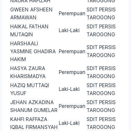
NAURA HAFIZAH
TAROGONG
GWEEN AFSHEEN
SDIT PERSIS
Perempuan
ARMAWAN
TAROGONG
HAIKAL FATHAN
SDIT PERSIS
Laki-Laki
MUTAQIN
TAROGONG
HARSHAALI
SDIT PERSIS
YASMINE GHADIRA
Perempuan
TAROGONG
HAKIM
HASYA ZAURA
SDIT PERSIS
Perempuan
KHARISMADYA
TAROGONG
HAZIQ MUTTAQI
SDIT PERSIS
Laki-Laki
YUSUF
TAROGONG
JEHAN AZKADINA
SDIT PERSIS
Perempuan
SHANUM GUMELAR
TAROGONG
KAHFI RAFFAZA
SDIT PERSIS
Laki-Laki
IQBAL FIRMANSYAH
TAROGONG