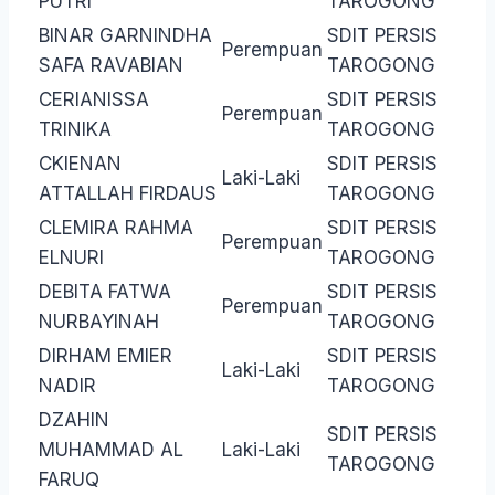
PUTRI
TAROGONG
BINAR GARNINDHA
SDIT PERSIS
Perempuan
SAFA RAVABIAN
TAROGONG
CERIANISSA
SDIT PERSIS
Perempuan
TRINIKA
TAROGONG
CKIENAN
SDIT PERSIS
Laki-Laki
ATTALLAH FIRDAUS
TAROGONG
CLEMIRA RAHMA
SDIT PERSIS
Perempuan
ELNURI
TAROGONG
DEBITA FATWA
SDIT PERSIS
Perempuan
NURBAYINAH
TAROGONG
DIRHAM EMIER
SDIT PERSIS
Laki-Laki
NADIR
TAROGONG
DZAHIN
SDIT PERSIS
MUHAMMAD AL
Laki-Laki
TAROGONG
FARUQ