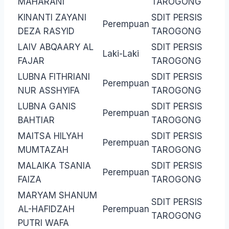
MAHARANI
TAROGONG
KINANTI ZAYANI
SDIT PERSIS
Perempuan
DEZA RASYID
TAROGONG
LAIV ABQAARY AL
SDIT PERSIS
Laki-Laki
FAJAR
TAROGONG
LUBNA FITHRIANI
SDIT PERSIS
Perempuan
NUR ASSHYIFA
TAROGONG
LUBNA GANIS
SDIT PERSIS
Perempuan
BAHTIAR
TAROGONG
MAITSA HILYAH
SDIT PERSIS
Perempuan
MUMTAZAH
TAROGONG
MALAIKA TSANIA
SDIT PERSIS
Perempuan
FAIZA
TAROGONG
MARYAM SHANUM
SDIT PERSIS
AL-HAFIDZAH
Perempuan
TAROGONG
PUTRI WAFA