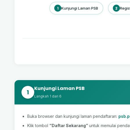
1
Kunjungi Laman PSB
2
Regis
Kunjungi Laman PSB
1
Langkah 1 dari 6
Buka browser dan kunjungi laman pendaftaran:
psb.p
Klik tombol
“Daftar Sekarang”
untuk memulai pendaft