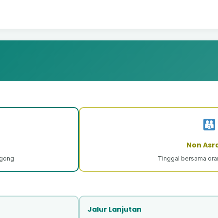
Non As
ogong
Tinggal bersama oran
Jalur Lanjutan