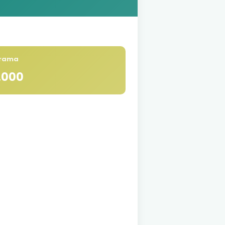
srama
.000